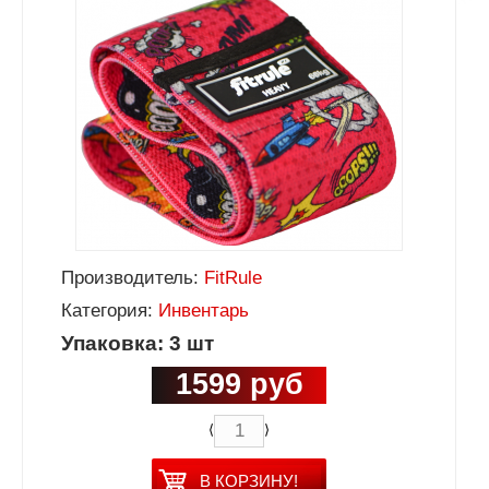
Производитель:
FitRule
Категория:
Инвентарь
Упаковка: 3 шт
1599 руб
⟨
⟩
В КОРЗИНУ!