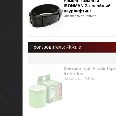
Ремень кожаный
IRONMAN 2-х слойный
паурлифтинг
Инвентарь от IronMan
Производитель: FitRule
Кинезио тейп Fitrule Tape
5 cм х 5 м
Инвентарь от FitRule