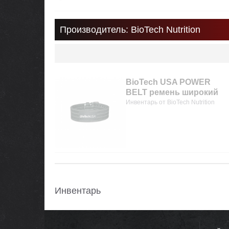
Производитель: BioTech Nutrition
BioTech USA POWER
BELT ремень широкий
Инвентарь от BioTech Nutrition
Инвентарь