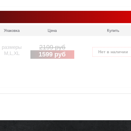
Упаковка
Цена
Купить
2199 руб
размеры
Нет в наличии
М,L,XL
1599 руб