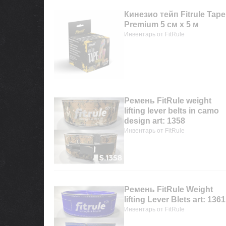
Кинезио тейп Fitrule Tape
Premium 5 cм х 5 м
Инвентарь от FitRule
Ремень FitRule weight
lifting lever belts in camo
design art: 1358
Инвентарь от FitRule
Ремень FitRule Weight
lifting Lever Blets art: 1361
Инвентарь от FitRule