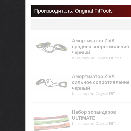
Производитель: Original FitTools
Амортизатор ZIVA
среднее сопротивление
черный
Инвентарь от Original FitTools
Амортизатор ZIVA
сильное сопротивление
черный
Инвентарь от Original FitTools
Набор эспандеров
ULTIMATE
Инвентарь от Original FitTools