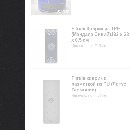
Fitrule Коврик из TPE
(Мандала Синий)183 х 68
х 0.5 см
Инвентарь от FitRule
Fitrule коврик с
разметкой из PU (Лотус
Гармонии)
Инвентарь от FitRule