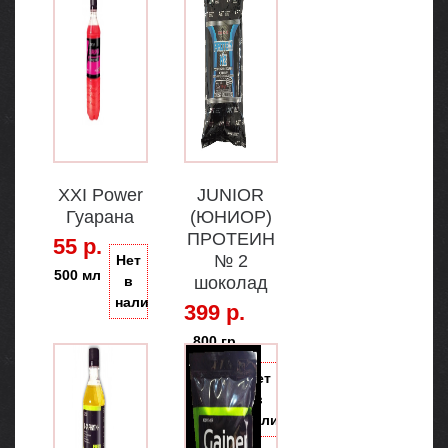
XXI Power
JUNIOR
Гуарана
(ЮНИОР)
ПРОТЕИН
55 р.
№ 2
Нет
500 мл
в
шоколад
наличии
399 р.
800 гр
Нет
в
наличии