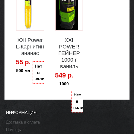
XXI Power
XXI
L-Карнитин
POWER
ананас
ГЕЙНЕР
1000 г
55 р.
ваниль
Нет
500 мл
в
549 р.
наличии
1000
Нет
в
наличии
ИНФОРМАЦИЯ
Доставка и оплата
Помощь