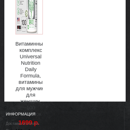
Витаминный
комплекс
Universal
Nutrition
Daily
Formula,
витамины
для мужчин,
для
женщин,
100
таблеток
ИНФОРМАЦИЯ
1699 р.
Доставка и оплата