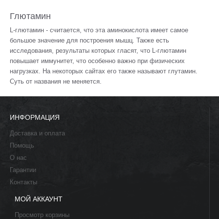
Глютамин
L-глютамин - считается, что эта аминокислота имеет самое
большое значение для построения мышц. Также есть
исследования, результаты которых гласят, что L-глютамин
повышает иммунитет, что особенно важно при физических
нагрузках. На некоторых сайтах его также называют глутамин.
Суть от названия не меняется.
ИНФОРМАЦИЯ
Доставка и оплата
Помощь
О нас
Гарантии
Контакты
МОЙ АККАУНТ
Просмотр корзины